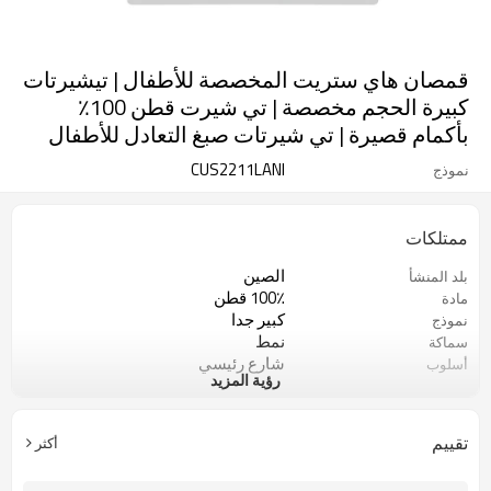
قمصان هاي ستريت المخصصة للأطفال | تيشيرتات
كبيرة الحجم مخصصة | تي شيرت قطن 100٪
بأكمام قصيرة | تي شيرتات صبغ التعادل للأطفال
CUS2211LANI
نموذج
ممتلكات
الصين
بلد المنشأ
100٪ قطن
مادة
كبير جدا
نموذج
نمط
سماكة
شارع رئيسي
أسلوب
رؤية المزيد
أطفال
يناسب الحشد
التعادل صبغ
نمط
تقييم
أكثر