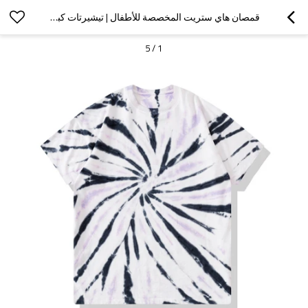
قمصان هاي ستريت المخصصة للأطفال | تيشيرتات كبيرة الحجم مخصصة | تي شيرت قطن 100٪ بأكمام قصيرة | تي شيرتات صبغ التعادل للأطفال
5
/
1