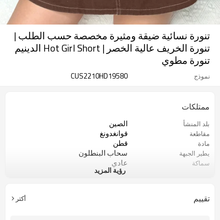
تنورة نسائية ضيقة ومثيرة مخصصة حسب الطلب |
تنورة الخريف عالية الخصر | Hot Girl Short الدينيم
تنورة مطوي
CUS2210HD19580
نموذج
ممتلكات
الصين
بلد المنشأ
قوانغدونغ
مقاطعة
قطن
مادة
سحاب البنطلون
يطير الجبهة
عادي
سماكة
رؤية المزيد
صلب
نوع نمط
وسط
شكل الخصر الكامل
غير رسمي
أسلوب
تقييم
أكثر
نحيف
جنس