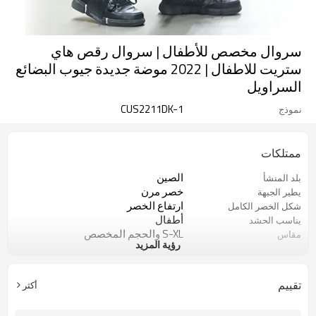
سروال مخصص للأطفال | سروال رقص هاي
ستريت للاطفال | 2022 موضة جديدة جيوب البضائع
السراويل
CUS2211DK-1
نموذج
ممتلكات
الصين
بلد المنشأ
خصر مرن
يطير الجبهة
ارتفاع الخصر
شكل الخصر الكامل
أطفال
يناسب الحشد
S-XL والحجم المخصص
مقاس
رؤية المزيد
أسود / أبيض / ألوان مخصصة
لون
100 قطعة
موك
هاي ستريت / رقص / حفلة
أسلوب
تقييم
أكثر