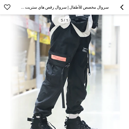
سروال مخصص للأطفال | سروال رقص هاي ستريت للاطفال | 2022 موضة جديدة جيوب البضائع السراويل
5
/
1