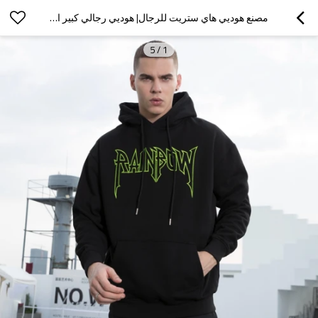
مصنع هوديي هاي ستريت للرجال| هوديي رجالي كبير الحجم مصنوع من القطن بنسبة 100% مخصص | هودي بطباعة دراجان صيني جديد لعام 2022 للرجال
5
/
1