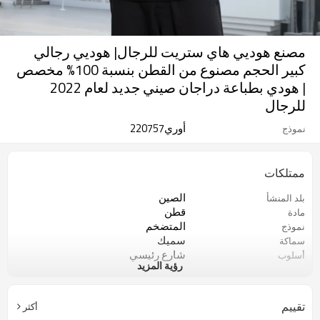
مصنع هوديي هاي ستريت للرجال| هوديي رجالي
كبير الحجم مصنوع من القطن بنسبة 100% مخصص
| هودي بطباعة دراجان صيني جديد لعام 2022
للرجال
أوري220757
نموذج
ممتلكات
الصين
بلد المنشأ
قطن
مادة
المتضخم
نموذج
سميك
سماكة
شارع رئيسي
أسلوب
رؤية المزيد
رجال
جنس
كم طويل
طول الكم
320-360 جي إس إم
جرامات القماش
تقييم
أكثر
مقنعين
طوق