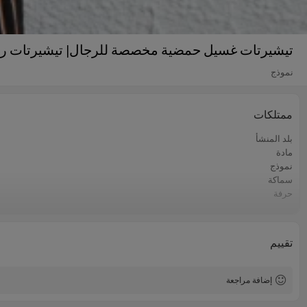
تيشيرتات غسيل حمضية مخصصة للرجال| تيشيرتات ري
نموذج
ممتلكات
بلد المنشأ
مادة
نموذج
سماكة
حرفة
أسلوب
تقييم
إضافة مراجعة