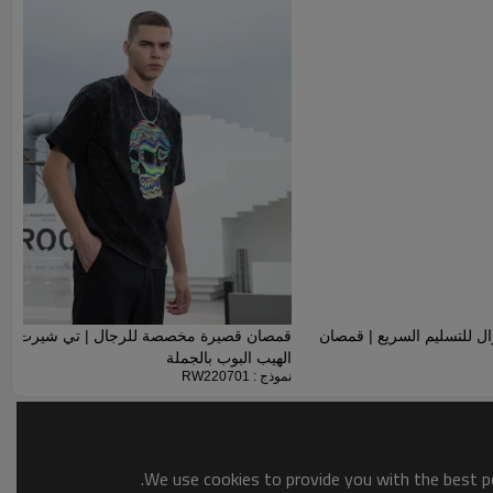
المميزة لهذا العقد. إنه يُظهر مظهرًا عتيقًا ويجعل الملابس ناعمة
وقريبة من الجلد، ويستخدم مصنعنا نسيجًا تفاعليًا يتراوح من 180 إلى 300 جرامًا للمتر المربع لإنتاج
به أي صدع للقمصان.
ة كبيرة الحجم | قمصان قطنية 100٪ كاجوال للتسليم السريع | قمصان
الهيب البوب بالجملة
نموذج : RW220701
We use cookies to provide you with the best po