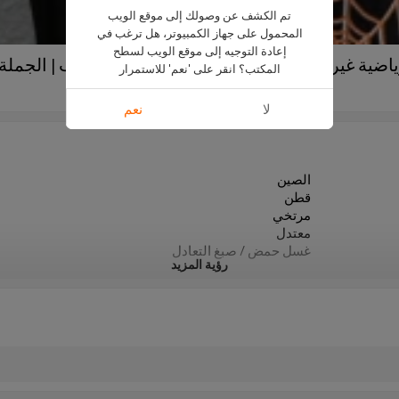
تم الكشف عن وصولك إلى موقع الويب
المحمول على جهاز الكمبيوتر، هل ترغب في
إعادة التوجيه إلى موقع الويب لسطح
اضية غير رسمية مخصصة لموسيقى الهيب بوب | الجملة
المكتب؟ انقر على 'نعم' للاستمرار
RW220701
لا
نعم
الصين
قطن
مرتخي
معتدل
غسل حمض / صبغ التعادل
رؤية المزيد
هيب هوب