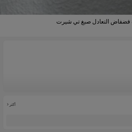
 فضفاض التعادل صبغ تي شيرت
أكثر