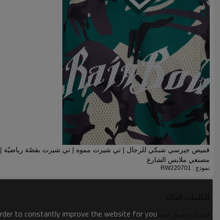
قميص جيرسي شبكي للرجال | تي شيرت مموه | تي شيرت بقصّة رياضيّة |
مصنعي ملابس الشارع
نموذج : RW220701
الكلمات الدالة
order to constantly improve the website for you.
قمصان غسيل حمضية مخصصة للرجال