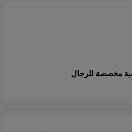
ة مخصصة للرجال
روبي
ل لنا شعارك للحصول على عرض أسعار سريع.