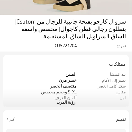
سروال كارجو بفتحة جانبية للرجال من Csutom|
بنطلون رجالي قطن كاجوال| مخصص واسعة
الساق السراويل الساق المستقيمة
CUS221204
نموذج
ممتلكات
الصين
بلد المنشأ
خصر مرن
يطير إلى الأمام
منتصف الخصر
شكل كامل الخصر
S-XL وحجم مخصص
مقاس
ألوان العرف
لون
رؤية المزيد
100 قطعة
موك
هاي ستريت/رقص/حفلة
أسلوب
تقييم
أكثر