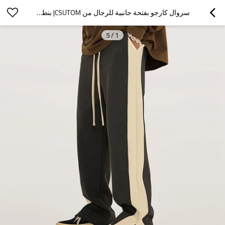
سروال كارجو بفتحة جانبية للرجال من CSUTOM| بنطلون رجالي قطن كاجوال| مخصص واسعة الساق السراويل الساق المستقيمة
5
/
1