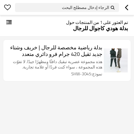
الرجاء إدخال مصطلح البحث
تم العثور على
1
من المنتجات حول
بدلة هودي كاجوال للرجال
بدلة رياضية مخصصة للرجال | خريف وشتاء
جديد ثقيل 420 جرام فرو دائري متعدد
الألوان سروال فضفاض | بدلة هودي كاجوال
هذه مجموعة عصرية تبقيك دافئًا ومظهرًا جيدًا. لا تفوّت
للرجال
هذه المجموعة ، سواء كنت فردًا أو علامة تجارية.
نموذج:SHW-3045