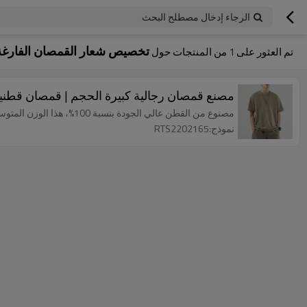
الرجاء إدخال مصطلح البحث
تخصيص شعار القمصان الفارغة
تم العثور على
1
من المنتجات حول
مصنع قمصان رجالية كبيرة الحجم | قمصان قطنية 100٪ كاجوال للتسليم السريع | قمصان فارغة بشعار قابل للت
مصنوع من القطن عالي الجودة بنسبة 100%، هذا الوزن المتوسط يأخذك خلال كل موسم من السنة.
نموذج:RTS2202165