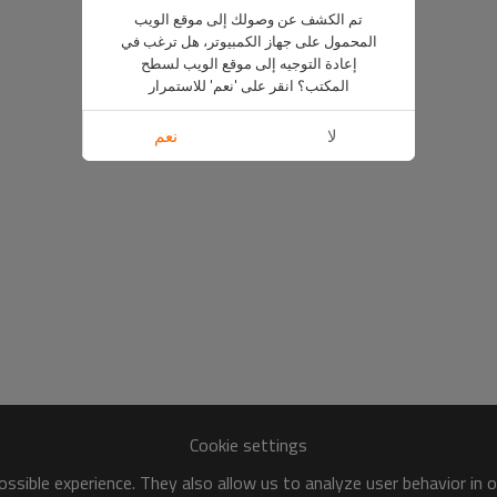
تم الكشف عن وصولك إلى موقع الويب
المحمول على جهاز الكمبيوتر، هل ترغب في
إعادة التوجيه إلى موقع الويب لسطح
المكتب؟ انقر على 'نعم' للاستمرار
لا
نعم
Cookie settings
ssible experience. They also allow us to analyze user behavior in 