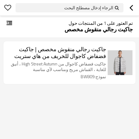
الرجاء إدخال مصطلح البحث
تم العثور على
1
من المنتجات حول
جاكيت رجالي منقوش مخصص
جاكيت رجالي منقوش مخصص | جاكيت
فضفاض كاجوال للخريف من هاي ستريت
مخصص | سترة منسوجة تويد بالجملة
جاكيت فضفاض كاجوال من High Street Autumn ، أنيق
للغاية ، القماش مريح ومناسب لأي مناسبة
نموذج:BW809