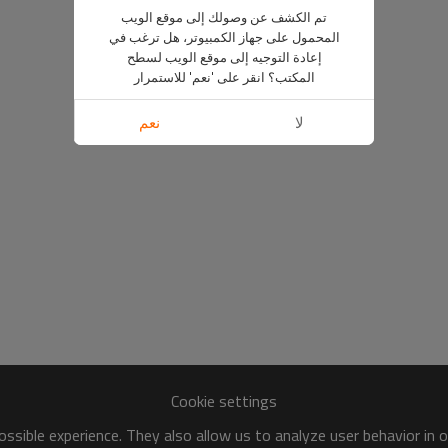
تم الكشف عن وصولك إلى موقع الويب
المحمول على جهاز الكمبيوتر، هل ترغب في
إعادة التوجيه إلى موقع الويب لسطح
المكتب؟ انقر على 'نعم' للاستمرار
لا
نعم
Cookie settings
ssible experience. They also allow us to analyze user behavior in 