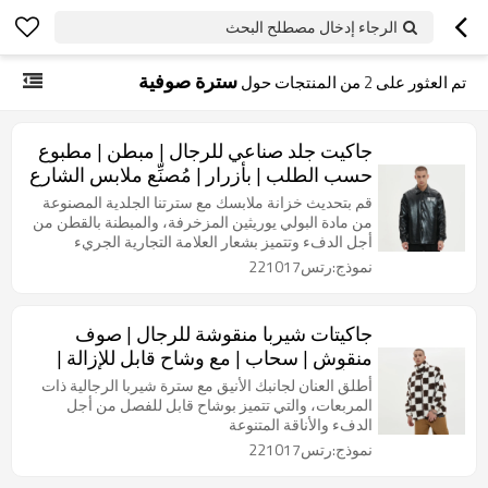
الرجاء إدخال مصطلح البحث
سترة صوفية
تم العثور على
2
من المنتجات حول
جاكيت جلد صناعي للرجال | مبطن | مطبوع
حسب الطلب | بأزرار | مُصنِّع ملابس الشارع
قم بتحديث خزانة ملابسك مع سترتنا الجلدية المصنوعة
من مادة البولي يوريثين المزخرفة، والمبطنة بالقطن من
أجل الدفء وتتميز بشعار العلامة التجارية الجريء
لأسلوب لا يضاهى.
نموذج:رتس221017
جاكيتات شيربا منقوشة للرجال | صوف
منقوش | سحاب | مع وشاح قابل للإزالة |
مُصنِّع ملابس الشارع
أطلق العنان لجانبك الأنيق مع سترة شيربا الرجالية ذات
المربعات، والتي تتميز بوشاح قابل للفصل من أجل
الدفء والأناقة المتنوعة
نموذج:رتس221017