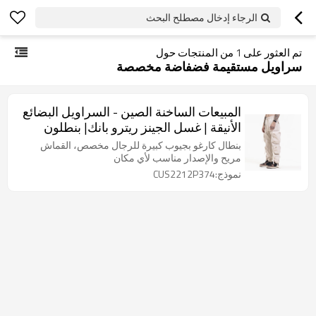
الرجاء إدخال مصطلح البحث
تم العثور على
1
من المنتجات حول
سراويل مستقيمة فضفاضة مخصصة
المبيعات الساخنة الصين - السراويل البضائع
الأنيقة | غسل الجينز ريترو بانك| بنطلون
مستقيم فضفاض مخصص للرجال
بنطال كارغو بجيوب كبيرة للرجال مخصص، القماش
مريح والإصدار مناسب لأي مكان
نموذج:CUS2212P374