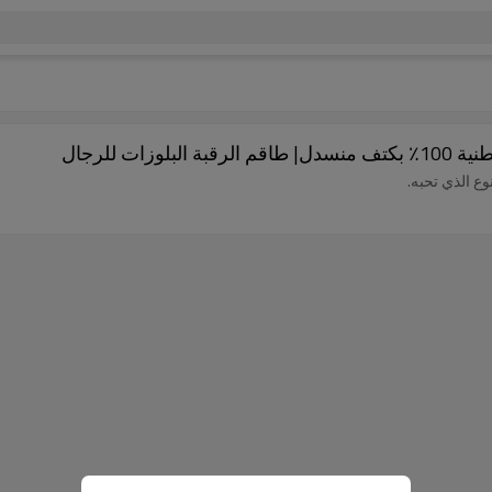
ت للرجال
 الذي تحبه.