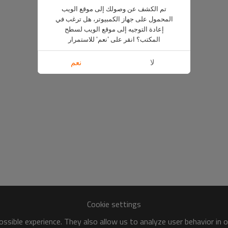
تم الكشف عن وصولك إلى موقع الويب
المحمول على جهاز الكمبيوتر، هل ترغب في
إعادة التوجيه إلى موقع الويب لسطح
المكتب؟ انقر على 'نعم' للاستمرار
لا
نعم
Cookie settings
ssible experience. They also allow us to analyze user behavior in 