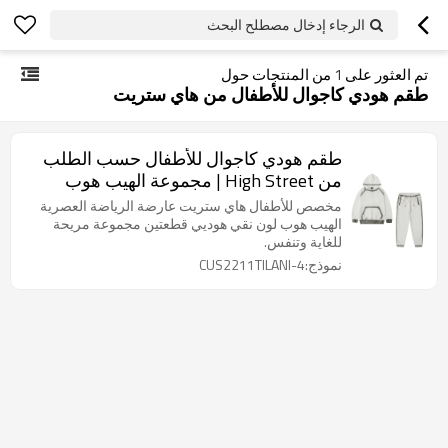
الرجاء إدخال مصطلح البحث
تم العثور على
1
من المنتجات حول
طقم هودي كاجوال للأطفال من هاي ستريت
طقم هودي كاجوال للأطفال حسب الطلب
من High Street | مجموعة الهيب هوب
الرياضية العصرية | طقم هودي بلون نقي من
مخصص للأطفال هاي ستريت عارضة الرياضة العصرية
قطعتين
الهيب هوب لون نقي هوديي قطعتين مجموعة مريحة
للغاية وتنفس.
نموذج:CUS2211TILANI-4