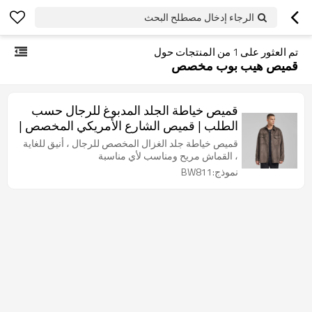
الرجاء إدخال مصطلح البحث
تم العثور على
1
من المنتجات حول
قميص هيب بوب مخصص
قميص خياطة الجلد المدبوغ للرجال حسب
الطلب | قميص الشارع الأمريكي المخصص |
قميص فضفاض الخريف بالجملة
قميص خياطة جلد الغزال المخصص للرجال ، أنيق للغاية
، القماش مريح ومناسب لأي مناسبة
نموذج:BW811