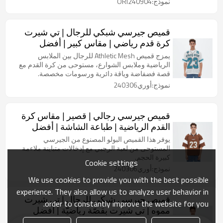
نموذج:ORI240904
قميص جيرسي شبكي للرجال | تي شيرت
كرة قدم رياضي | مقاس كبير | أفضل
مصنعي ملابس الشارع
يمزج قميص Athletic Mesh للرجال بين الملابس
الرياضية وملابس الشوارع، مستوحى من كرة القدم مع
قصة فضفاضة وياقة دائرية ورسومات مخصصة.
نموذج:أوري240306
قميص جيرسي رجالي | قصير | مقاس كرة
القدم الرياضية | طباعة الشاشة | أفضل
مصنعي ملابس الشارع
يوفر هذا القميص البولو المصنوع من الجيرسي
المستوحى من لعبة الرجبي مع إدخالات متباينة ملاءمة
كبيرة الحجم.
Cookie settings
نموذج:أوري240306
We use cookies to provide you with the best possible
experience. They also allow us to analyze user behavior in
قميص جيرسي شبكي للرجال | تي شيرت
order to constantly improve the website for you.
مموه | تي شيرت بقصّة رياضيّة | أفضل
مصنعي ملابس الشارع
تي شيرت من قماش الجيرسيه الشبكي المموه، مثالي