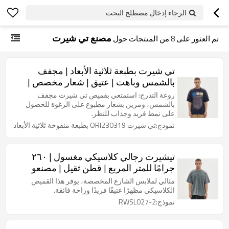
الرجاء إدخال مصطلح البحث
مصنع تي شيرت
تم العثور على
8
من المنتجات حول
تي شيرت بطبعة ثلاثية الأبعاد | مجفف
بالشمس وباهت | عتيق | شعار مخصص |
مصنعو ملابس الشارع
روعة التدرج: استمتعي بقميص تي شيرت مجفف
بالشمس، ومزين بشعار مطبوع على الرغوة للحصول
على نمط فريد وجذاب للنظر.
نموذج:تي شيرت ORI230319 بطبعة منفوخة ثلاثية الأبعاد
تيشيرت رجالي كلاسيكي مغسول | ٢٦٠
جرامًا للمتر المربع | قطن ثقيل | مصنعو
ملابس الشارع
مثالي لملابس الشارع المخصصة، يوفر هذا القميص
الكلاسيكي مظهرًا عتيقًا فريدًا وراحة فائقة.
نموذج:RWSL027-2