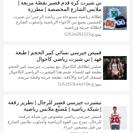
تي شيرت كرة قدم قصير بقصّة مربعة |
ملابس الشارع المخصصة | مطرزة
برسومات جرافيكية | تي شيرتات شبكية
إطلالة رياضية مستوحاة من رياضة الرجبي! تي شيرت
للجنسين
للجنسين يجمع بين الأجواء الرياضية وأسلوب الشارع
لإطلالة جريئة ورياضية.
نموذج:CUS24092223
قميص جيرسي نسائي كبير الحجم | طبعة
فهد | تي شيرت رياضي كاجوال
حسّني إطلالتكِ الكاجوال مع تيشيرت جيرسيه كبير الحجم
بطبعة فهد للنساء. صُمم هذا التيشيرت الرياضي الكاجوال
ليمنحكِ الراحة والأناقة، بطبعة جريئة وقصّة مريحة،
مثالي لأي مناسبة.
نموذج:CUS2503L445104
تيشيرت جيرسي قصير للرجال | تطريز رقعة
| شبكة رياضية | مُصنِّع ملابس رياضية
مخصصة
قميص جيرسي رياضي مقصوص من شبكة مرقمة
للرجال، يمزج بين القوة الرياضية وأسلوب ملابس الشارع
من قبل مصنعين خبراء.