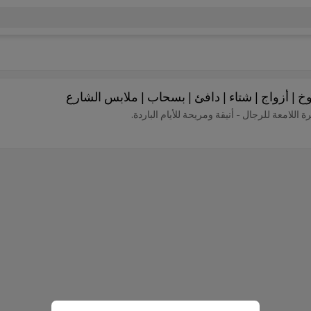
 | أزواج | شتاء | دافئ | بسحاب | ملابس الشارع
للامعة للرجال - أنيقة ومريحة للأيام الباردة.