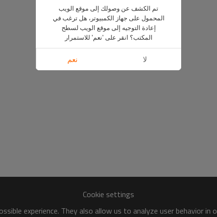
تم الكشف عن وصولك إلى موقع الويب
المحمول على جهاز الكمبيوتر، هل ترغب في
إعادة التوجيه إلى موقع الويب لسطح
المكتب؟ انقر على 'نعم' للاستمرار
لا
نعم
Cookie settings
ssible experience. They also allow us to analyze user behavior in 