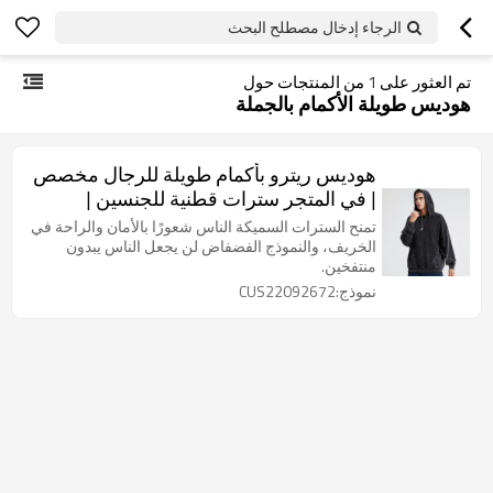
الرجاء إدخال مصطلح البحث
تم العثور على
1
من المنتجات حول
هوديس طويلة الأكمام بالجملة
هوديس ريترو بأكمام طويلة للرجال مخصص
| في المتجر سترات قطنية للجنسين |
سترات سميكة للربيع والخريف بالجملة
تمنح السترات السميكة الناس شعورًا بالأمان والراحة في
الخريف، والنموذج الفضفاض لن يجعل الناس يبدون
منتفخين.
نموذج:CUS22092672