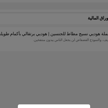
اق المالية
ملة هوديي نسيج مطاط للجنسين | هوديي برتقالي بأكمام طويلة
ريف، والنموذج الفضفاض لن يجعل الناس يبدون منتفخين.