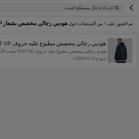
الرجاء إدخال مصطلح البحث
هوديي رجالي مخصص بشعار SUT UP
تم العثور على
1
من المنتجات حول
هوديي رجالي مخصص مطبوع عليه حروف SUT UP | هودي فضفاض متعدد الألوان | هوديي زوجين أمريكيين غير رسميين
هودي رجالي مخصص مطبوع عليه حروف SHUT UP متعدد الألوان فضفاض هوديي أمريكي غير رسمي للزوجين مريح.
نموذج:CUSBW775