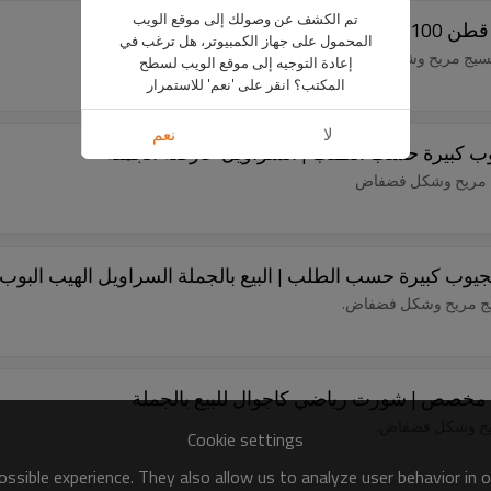
تم الكشف عن وصولك إلى موقع الويب
ة الجملة
المحمول على جهاز الكمبيوتر، هل ترغب في
 بنسيج مريح وشكل فضفاض
إعادة التوجيه إلى موقع الويب لسطح
المكتب؟ انقر على 'نعم' للاستمرار
لا
نعم
كبيرة حسب الطلب | السراويل عارضة الجملة
يج مريح وشكل فضفاض
 كبيرة حسب الطلب | البيع بالجملة السراويل الهيب البوب
سيج مريح وشكل فضفاض.
Cookie settings
ssible experience. They also allow us to analyze user behavior in 