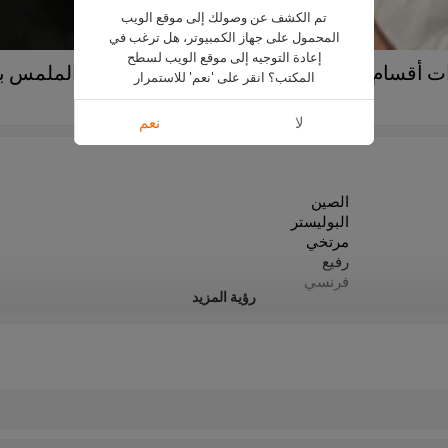
تم الكشف عن وصولك إلى موقع الويب
المحمول على جهاز الكمبيوتر، هل ترغب في
إعادة التوجيه إلى موقع الويب لسطح
 أقسام رفيعة ذات منظور مخصص | قمصان الملمس با
المكتب؟ انقر على 'نعم' للاستمرار
CUS2210CY0258
لا
نعم
الصين
البوليستر
مرتخي
رفيع
فرنسي
رؤية المزيد
2022