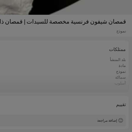
قمصان شيفون فرنسية مخصصة للسيدات | قمصان ذات
نموذج
ممتلكات
بلد المنشأ
مادة
نموذج
سماكة
أسلوب
سنة السوق
تقييم
إضافة مراجعة