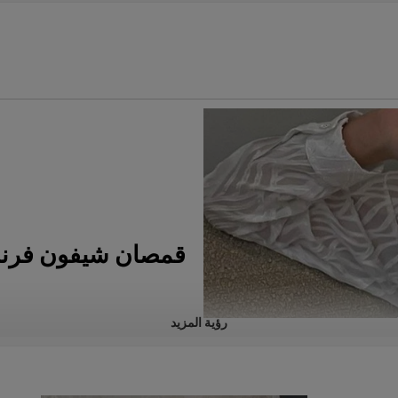
قمصان شيفون فرنس
رؤية المزيد
*البوليستر
* حجم الولايات المتحدة / الاتحاد ال
قبول شعار مخصص مرن ، أرسل لنا