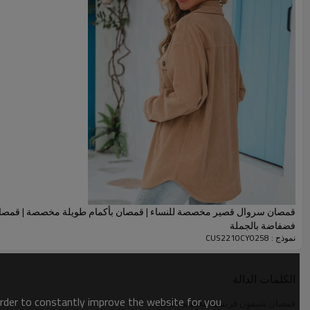
قمصان سروال قصير مخصصة للنساء | قمصان بأكمام طويلة مخصصة | قمصان
فضفاضة بالجملة
نموذج : CUS2210CY0258
الكلمات الدالة
order to constantly improve the website for you.
قمصان شيفون فرنسية مخصصة للنساء