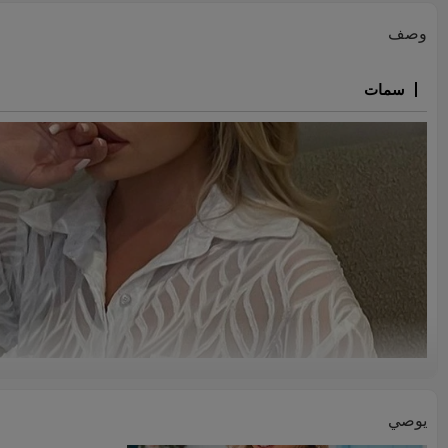
وصف
سمات
يوصي