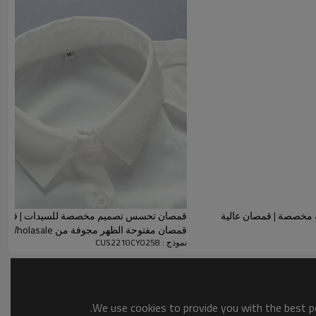
المحددة لهذا العقد. إنه يظهر مظهرًا عتيقًا ويجعل الملابس ناعمة
 القماش لإنتاج العناصر ، ولا يوجد به تشققات للقمصان.
 مخصصة | قمصان عالية
قمصان تحسس تصميم مخصصة للسيدات | قمصان
قمصان مفتوحة الظهر مجوفة من Wholasale
نموذج : CUS2210CY0258
We use cookies to provide you with the best po