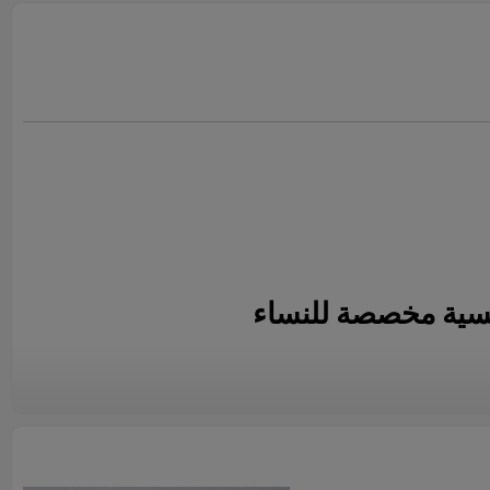
ية مخصصة للنساء
أوروبي
 شعارك للحصول على اقتباس سريع.