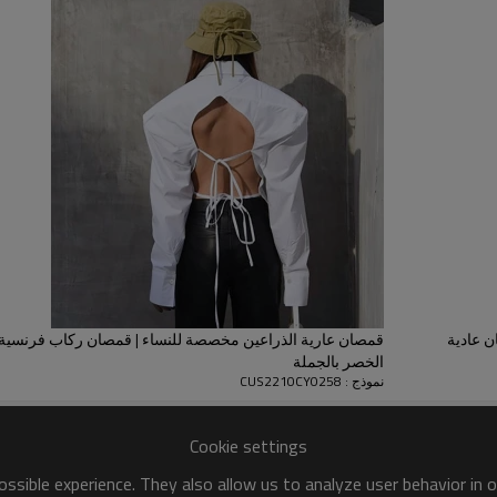
تم الإعلان عنه كواحد من الاتجاهات 
وقريبة من الجلد ، ويستخدم مصنعنا
 عادية
قمصان عارية الذراعين مخصصة للنساء | قمصان ركاب فرنسية
الخصر بالجملة
نموذج : CUS2210CY0258
Cookie settings
ssible experience. They also allow us to analyze user behavior in 