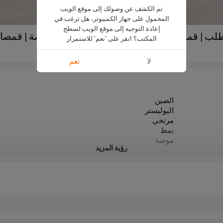
تم الكشف عن وصولك إلى موقع الويب
المحمول على جهاز الكمبيوتر، هل ترغب في
إعادة التوجيه إلى موقع الويب لسطح
لطلب | قمصان متوسطة الطول فضفاضة مخصصة | قمصان ب
المكتب؟ انقر على 'نعم' للاستمرار
CUS2210CY5901
لا
نعم
الصين
البوليستر
مرتخي
نمط
موضة
رؤية المزيد
2022