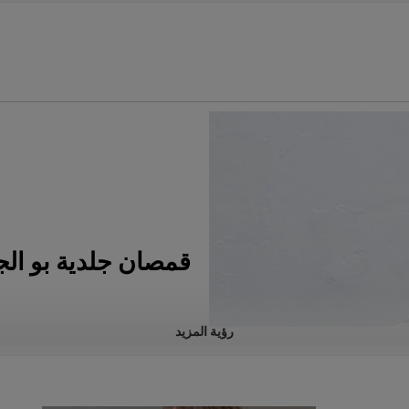
قمصان جلدية بو ال
رؤية المزيد
*البوليستر
* حجم الولايات المتحدة / الاتحاد ال
قبول شعار مخصص مرن ، أرسل لنا