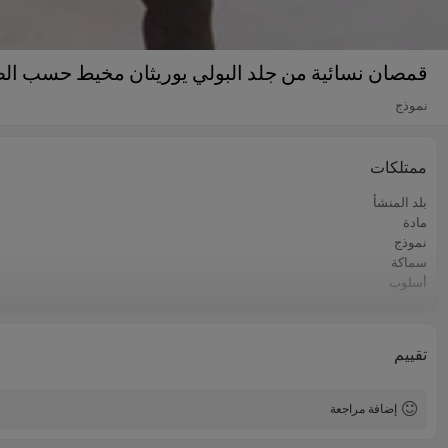
قمصان نسائية من جلد البولي يوريثان مخيط حسب ا
نموذج
ممتلكات
بلد المنشأ
مادة
نموذج
سماكة
أسلوب
سنة السوق
تقييم
إضافة مراجعة