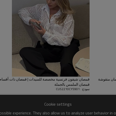
تم الإعلان عنه كواحد من الاتجاهات 
وقريبة من الجلد ، ويستخدم مصنعنا
صان منقوشة
قمصان شيفون فرنسية مخصصة للسيدات | قمصان ذات أقسام
قمصان الملمس بالجملة
نموذج : CUS2210CY5901
Cookie settings
ssible experience. They also allow us to analyze user behavior in 