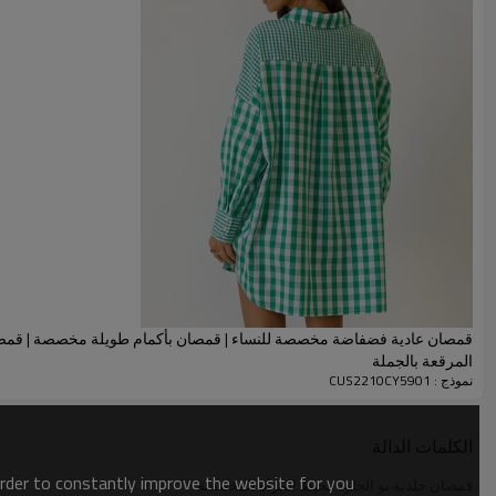
قمصان عادية فضفاضة مخصصة للنساء | قمصان بأكمام طويلة مخصصة | قم
المرقعة بالجملة
نموذج : CUS2210CY5901
الكلمات الدالة
order to constantly improve the website for you.
قمصان جلدية بو الجلود مخيط المرأة المخصصة