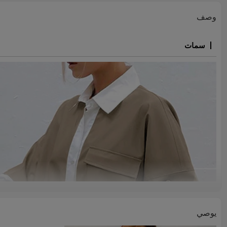
وصف
سمات
يوصي