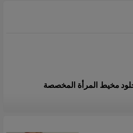
جلود مخيط المرأة المخصصة
أوروبي
 شعارك للحصول على اقتباس سريع.