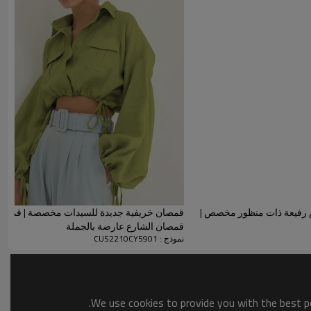
المحددة لهذا العقد. إنه يظهر مظهرًا عتيقًا ويجعل الملابس ناعمة
 القماش لإنتاج العناصر ، ولا يوجد به تشققات للقمصان.
 رفيعة ذات منظور مخصص |
قمصان خريفية جديدة للسيدات مخصصة | قمصان
قمصان الشارع عارضة بالجملة
نموذج : CUS2210CY5901
We use cookies to provide you with the best po