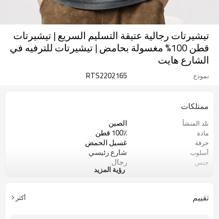
تيشيرتات رجالية عتيقة التسليم السريع | تيشيرتات
قطن 100% مغسولة بحامض | تيشيرتات للترفيه في
الشارع هايت
RTS2202165
نموذج
ممتلكات
الصين
بلد المنشأ
100٪ قطن
مادة
غسيل الحمض
حرفة
شارع رئيسي
أسلوب
رجال
جنس
رؤية المزيد
كم قصير
طول الكم
م/L/XL/2XL/3XL/4XL
مقاس
2
موك
تقييم
أكثر