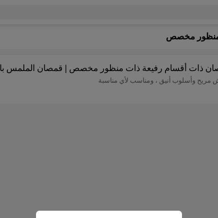
 منظور مخصص
ن ذات أقسام رفيعة ذات منظور مخصص | قمصان الملمس بال
ريح وأسلوب أنيق ، ومناسب لأي مناسبة